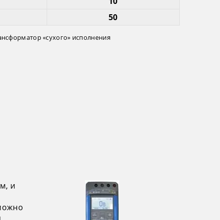
10
50
нсформатор «сухого» исполнения
м, и
 можно
я