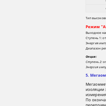
Тип высоков
Режим "А
Выходное на
Ступень 1: о
Энергия имп
Диапазон рег
Опция:
Ступень 2: от
Энергия имп
5. Мегаом
Мегаоммет
изоляции 
измерения
По оконча
переправи