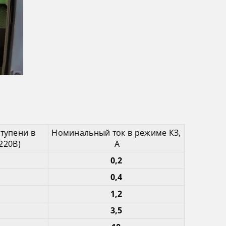
тупени в
Номинальный ток в режиме КЗ,
220В)
А
0,2
0,4
1,2
3,5