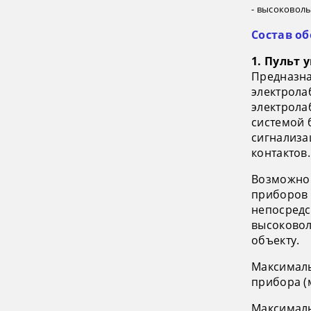
- высоковол
Состав о
1. Пульт 
Предназна
электрола
электрола
системой 
сигнализа
контактов.
Возможно
приборов 
непосредс
высоковол
объекту.
Максималь
прибора (
Максималь