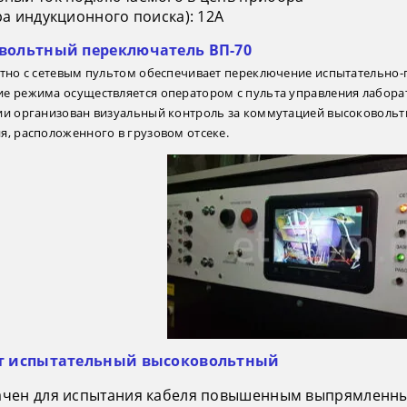
ра индукционного поиска): 12А
овольтный переключатель ВП-70
стно с сетевым пультом обеспечивает переключение испытательно-
е режима осуществляется оператором с пульта управления лабора
ии организован визуальный контроль за коммутацией высоковольт
я, расположенного в грузовом отсеке.
ат испытательный высоковольтный
ачен для испытания кабеля повышенным выпрямленн