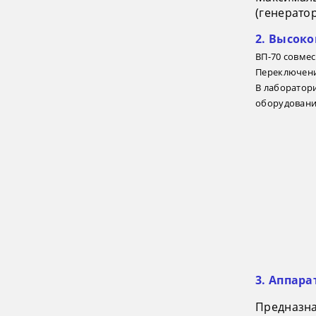
(генерато
2. Высок
ВП-70 совме
Переключени
В лаборатор
оборудовани
3. Аппар
Предназн