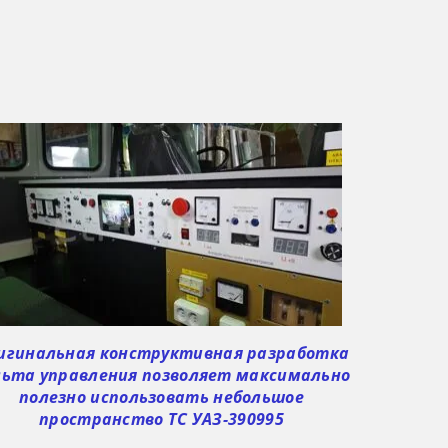
игинальная конструктивная разработка
льта управления позволяет максимально
полезно использовать небольшое
пространство ТС УАЗ-390995