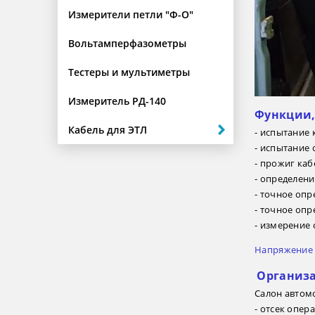
Измерители петли "Ф-О"
Вольтамперфазометры
Тестеры и мультиметры
Измеритель РД-140
Функции,
Кабель для ЭТЛ
- испытание
- испытание
- прожиг каб
- определен
- точное оп
- точное оп
- измерение 
Напряжение 
Организа
Салон автомо
- отсек опер