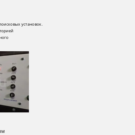
поисковых установок.
торией
ного
ым