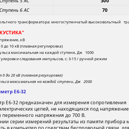
Ступень 5 AC
300
Ступень 6 AC
70
ольтного трансформатора: многоступенчатый высоковольтный тра
КУСТИКА"
пряжение, кВ
т 0 до 10 кВ (плавная регулировка)
ульса максимальная на каждой ступени, Дж 1000
улировки следования импульсов, с: 3-15 / ручной режим
 0 до 20 кВ (плавная регулировка)
ульса максимальная на каждой ступени, Дж 2000
метр Е6-32
р Е6-32 предназначен для измерения сопротивления
электрических цепей, не находящихся под напряжение
 переменного напряжения до 700 В.
нии серии измерений результаты из памяти прибора
ть в компьютер по средствам беспроводной связи, дл