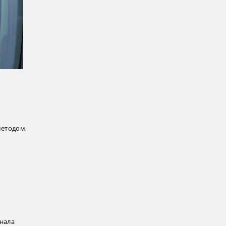
методом,
онала