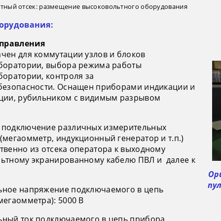
ьтный отсек: размещение высоковольтного оборудования
борудования:
управления
чен для коммутации узлов и блоков
боратории, выбора режима работы
боратории, контроля за
безопасности. Оснащен приборами индикации и
ции, рубильником с видимым разрывом
 подключение различных измерительных
(мегаомметр, индукционный генератор и т.п.)
твенно из отсека оператора к выходному
ьтному экранированному кабелю ПВЛ и далее к
Ор
пу
ное напряжение подключаемого в цепь
мегаомметра): 5000 В
ный ток подключаемого в цепь прибора