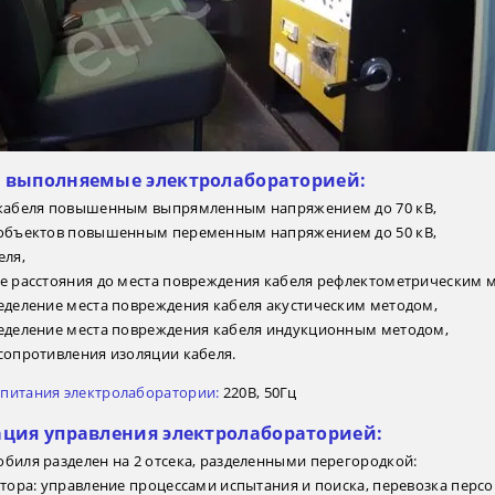
 выполняемые электролабораторией:
 кабеля повышенным выпрямленным напряжением до 70 кВ,
 объектов повышенным переменным напряжением до 50 кВ,
еля,
ие расстояния до места повреждения кабеля рефлектометрическим 
ределение места повреждения кабеля акустическим методом,
ределение места повреждения кабеля индукционным методом,
сопротивления изоляции кабеля.
питания электролаборатории:
220В, 50Гц
ция управления электролабораторией:
биля разделен на 2 отсека, разделенными перегородкой:
атора: управление процессами испытания и поиска, перевозка перс