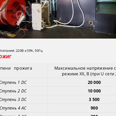
итания: 220В ±10%, 50Гц
РОЖИГ
упени прожига
Максимальное напряжение с
режиме ХХ, В (при U сети 
Ступень 1 DC
20 000
Ступень 2 DC
10 000
Ступень 3 DC
3 500
Ступень 4 АC
900